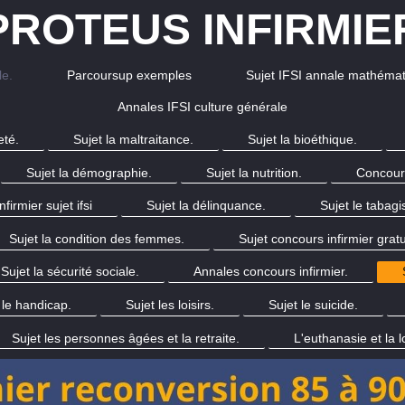
PROTEUS INFIRMIE
le.
Parcoursup exemples
Sujet IFSI annale mathémat
Annales IFSI culture générale
eté.
Sujet la maltraitance.
Sujet la bioéthique.
Sujet la démographie.
Sujet la nutrition.
Concours
firmier sujet ifsi
Sujet la délinquance.
Sujet le tabag
Sujet la condition des femmes.
Sujet concours infirmier gratu
Sujet la sécurité sociale.
Annales concours infirmier.
 le handicap.
Sujet les loisirs.
Sujet le suicide.
Sujet les personnes âgées et la retraite.
L'euthanasie et la l