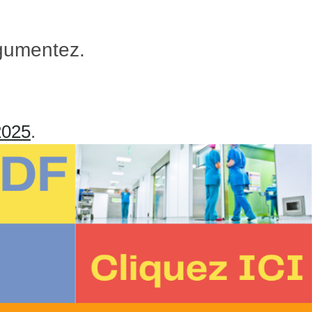
rgumentez.
2025
.