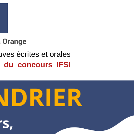
à Orange
uves écrites et orales
 du concours IFSI