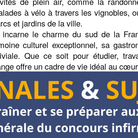
ités de plein air, comme la randonne
lades à vélo à travers les vignobles,
cs et jardins de la ville.
e incarne le charme du sud de la Fran
rimoine culturel exceptionnel, sa gast
iale. Que ce soit pour étudier, trav
range o
ff
re un cadre de vie idéal au cœu