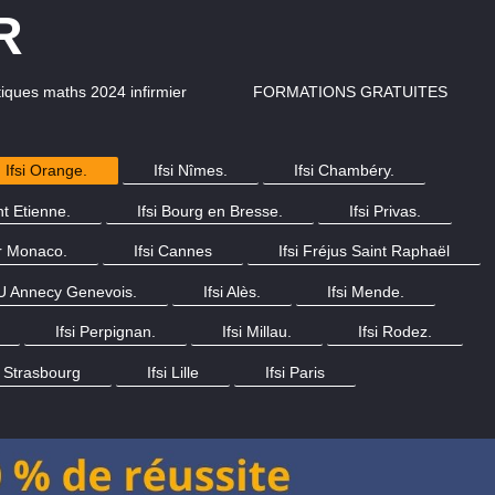
R
iques maths 2024 infirmier
FORMATIONS GRATUITES
Ifsi Orange.
Ifsi Nîmes.
Ifsi Chambéry.
nt Etienne.
Ifsi Bourg en Bresse.
Ifsi Privas.
er Monaco.
Ifsi Cannes
Ifsi Fréjus Saint Raphaël
 Annecy Genevois.
Ifsi Alès.
Ifsi Mende.
Ifsi Perpignan.
Ifsi Millau.
Ifsi Rodez.
i Strasbourg
Ifsi Lille
Ifsi Paris