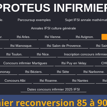
PROTEUS INFIRMIE
le.
Parcoursup exemples
Sujet IFSI annale mathémat
Annales IFSI culture générale
r.
Ifsi Arles.
Ifsi Vienne.
Ifsi Avignon.
Ifsi Manosque.
Ifsi Salon de Provence.
Ifsi Sai
Ifsi Toulon.
Ifsi Nice.
Inscription concours infirmi
Concours infirmier Martigues
Ifsi Puy en Velay.
CHU
Annonay.
Ifsi Béziers.
Ifsi Sète
Ifsi Narbonne.
Concours Albi
Ifsi Roanne.
Ifsi Nantes
Ifs
Dates concours infirmier 2025 IFSI