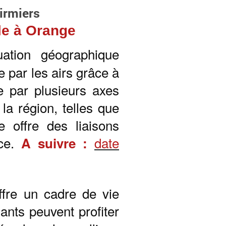
firmiers
ole à Orange
tuation géographique
e par les airs grâce à
ie par plusieurs axes
la région, telles que
ge o
ff
re des liaisons
ce.
date
A suivre :
ff
re un cadre de vie
diants peuvent profiter