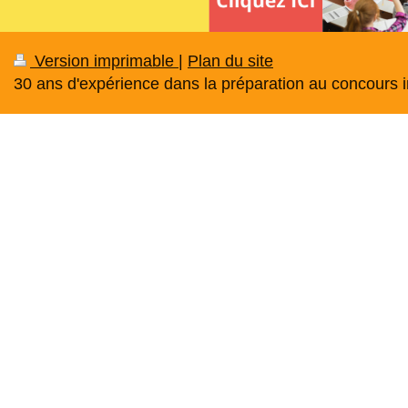
Version imprimable
|
Plan du site
30 ans d'expérience dans la préparation au concours in