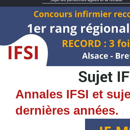
Sujet IF
Annales IFSI et suj
dernières années.